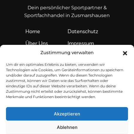
Dein persönlicher Sportpartner &
Sportfachhandel in Zusmarshausen
Home
Datenschutz
Über Uns
Impressum
Zustimmung verwalten
Services
Kontakt
Um dir ein optimales Erlebnis zu bieten, verwenden wir
Sortiment
Technologien wie Cookies, um Geräteinformationen zu speichern
und/oder darauf zuzugreifen. Wenn du diesen Technologien
Teamshops
zustimmst, können wir Daten wie das Surfverhalten oder
eindeutige IDs auf dieser Website verarbeiten. Wenn du deine
Zustimmung nicht erteilst oder zurückziehst, können bestimmte
Sport Krebs im Web
Merkmale und Funktionen beeinträchtigt werden.
Du findest uns auch auf sozialen Medien.
Akzeptieren
Folgen lohnt sich!
Ablehnen