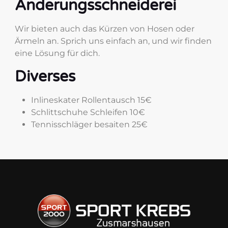
Änderungsschneiderei
Wir bieten auch das Kürzen von Hosen oder
Ärmeln an. Sprich uns einfach an, und wir finden
eine Lösung für dich.
Diverses
Inlineskater Rollentausch 15€
Schlittschuhe Schleifen 10€
Tennisschläger besaiten 25€