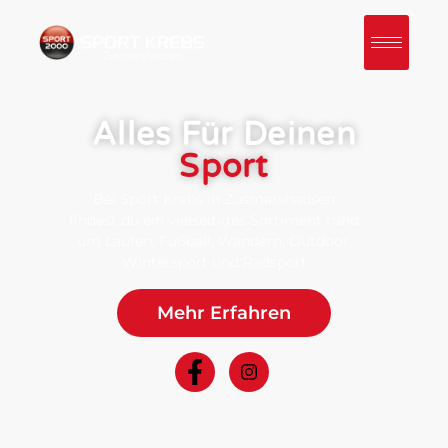
Alles Für Deinen
Sport
Bei Sport Krebs in Zusmarshausen
findest du ein vielseitiges Sortiment rund
um Laufen, Fußball, Wandern, Outdoor,
Wintersport und Radsport
Mehr Erfahren