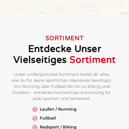
SORTIMENT
Entdecke Unser
Vielseitiges
Sortiment
Unser umfangreiches Sortiment bietet dir alles,
was du für deine sportlichen Abenteuer benötigst.
Von Running über Fußball bis hin zu Biking und
Outdoor – entdecke hochwertige Ausrüstung für
jede Sportart und Jahreszeit.
Laufen / Running
Fußball
Radsport / Biking