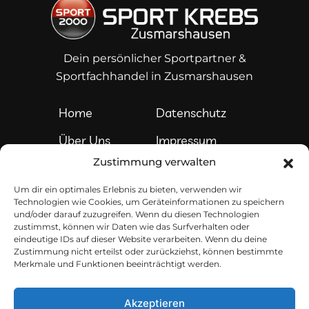
Dein persönlicher Sportpartner &
Sportfachhandel in Zusmarshausen
Home
Datenschutz
Über Uns
Impressum
Zustimmung verwalten
Services
Kontakt
Um dir ein optimales Erlebnis zu bieten, verwenden wir
Sortiment
Technologien wie Cookies, um Geräteinformationen zu speichern
und/oder darauf zuzugreifen. Wenn du diesen Technologien
Teamshops
zustimmst, können wir Daten wie das Surfverhalten oder
eindeutige IDs auf dieser Website verarbeiten. Wenn du deine
Zustimmung nicht erteilst oder zurückziehst, können bestimmte
Sport Krebs im Web
Merkmale und Funktionen beeinträchtigt werden.
Du findest uns auch auf sozialen Medien.
Akzeptieren