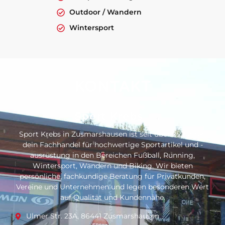
Outdoor / Wandern
Wintersport
KONTAKT
Sport Krebs
Sport Krebs in Zusmarshausen ist seit über 25 Jahren
dein Fachhandel für hochwertige Sportartikel und -
ausrüstung in den Bereichen Fußball, Running,
Wintersport, Wandern und Biking. Wir bieten
persönliche, fachkundige Beratung für Privatkunden,
Vereine und Unternehmen und legen besonderen Wert
auf Qualität und Kundennähe.
Ulmer Str. 23A, 86441 Zusmarshausen