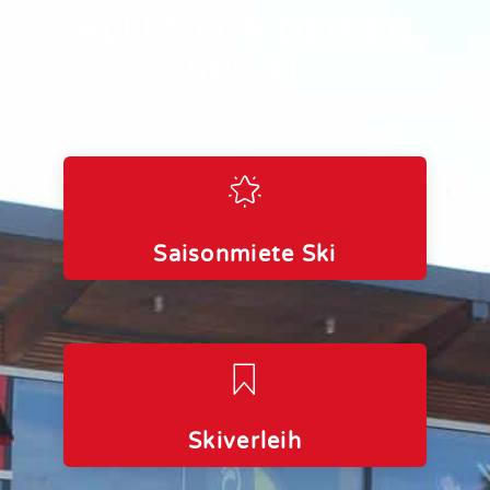
ALLES FÜR DEINEN
SPORT
Saisonmiete Ski
Skiverleih